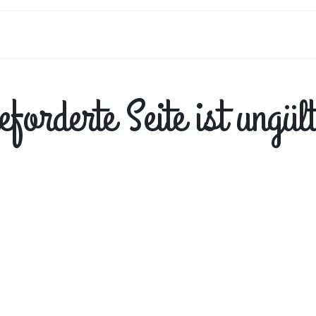
hop
Zubereitung
Über Uns
B2B
Kontakt
orderte Seite ist ungülti