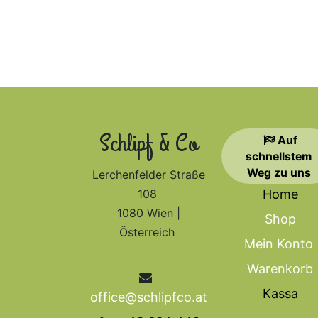
Schlipf & Co
Auf
schnellstem​​​​​​​​​​​​
Weg zu uns
Lerchenfelder Straße
108
Home
1080 Wien |
Shop
Österreich
Mein Konto
Warenkorb
Kassa
office@schlipfco.at