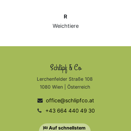
R
Weichtiere
Schlipf & Co
Lerchenfelder Straße 108
1080 Wien | Österreich
office@schlipfco.at
+43 664 440 49 30
Auf schnellstem​​​​​​​​​​​​