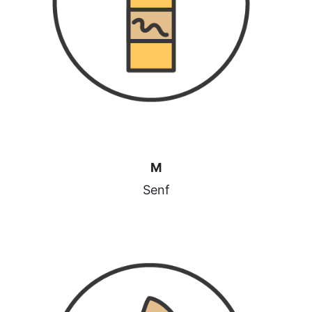
M
Senf