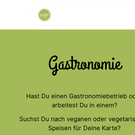
Zum Inhalt springen
Schlipf-Home
Genuss-S
Gastronomie
Hast Du einen Gastronomiebetrieb o
arbeitest Du in einem?
Suchst Du nach veganen oder vegetari
Speisen für Deine Karte?