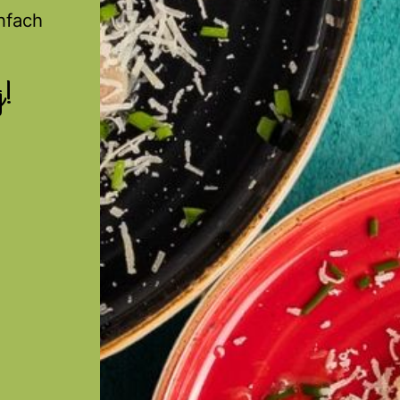
nfach
g!