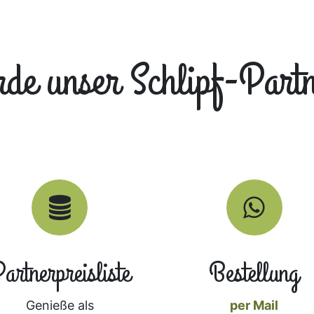
de unser Schlipf-Part
artnerpreisliste
Bestellung
Genieße als
per ​Mail