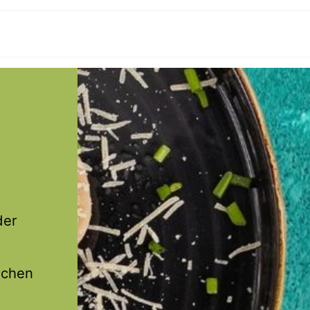
hop
Zubereitung
Über Uns
B2B
Kontakt
der
schen